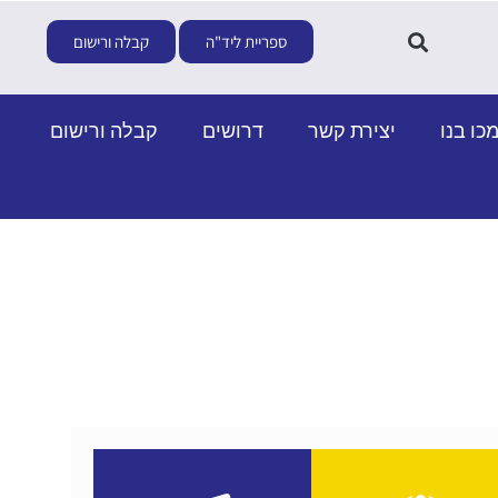
ספריית ליד"ה
קבלה ורישום
כו בנו
יצירת קשר
דרושים
קבלה ורישום