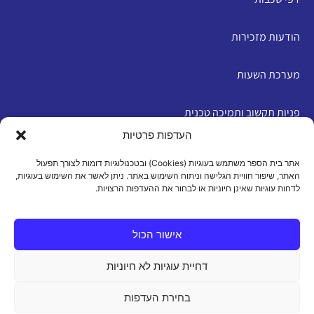
הודעות מזכירות
מערכת השעות
פניות תקשוב ותמיכה טכנית
העדפות פרטיות
English
אתר בית הספר משתמש בעוגיות (Cookies) ובטכנולוגיות דומות לצורך תפעול
האתר, שיפור חוויית הגלישה וניתוח השימוש באתר. ניתן לאשר את השימוש בעוגיות,
לדחות עוגיות שאינן חיוניות או לבחור את ההעדפות הרצויות.
מדיניות פרטיות
|
תנאי שימוש
|
הצהרת נגישות
|
מדיניות
עוגיות
אישור הכול
דחיית עוגיות לא חיוניות
כל הזכויות שמורות 2026 ©
בחירת העדפות