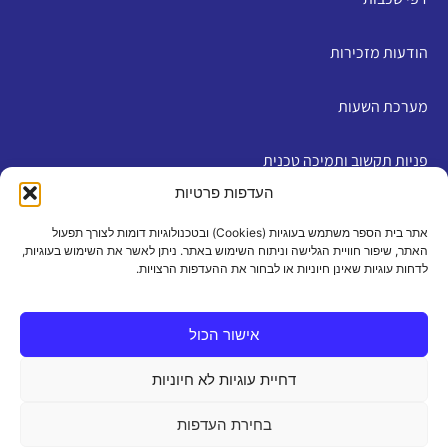
הודעות מזכירות
מערכת השעות
פניות תקשוב ותמיכה טכנית
העדפות פרטיות
English
אתר בית הספר משתמש בעוגיות (Cookies) ובטכנולוגיות דומות לצורך תפעול
האתר, שיפור חוויית הגלישה וניתוח השימוש באתר. ניתן לאשר את השימוש בעוגיות,
לדחות עוגיות שאינן חיוניות או לבחור את ההעדפות הרצויות.
מדיניות פרטיות
|
תנאי שימוש
|
הצהרת נגישות
|
מדיניות
עוגיות
אישור הכול
דחיית עוגיות לא חיוניות
כל הזכויות שמורות 2026 ©
בחירת העדפות