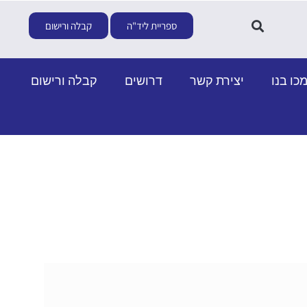
ספריית ליד"ה
קבלה ורישום
כו בנו
יצירת קשר
דרושים
קבלה ורישום