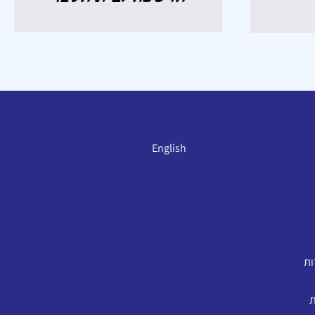
English
ות
ת