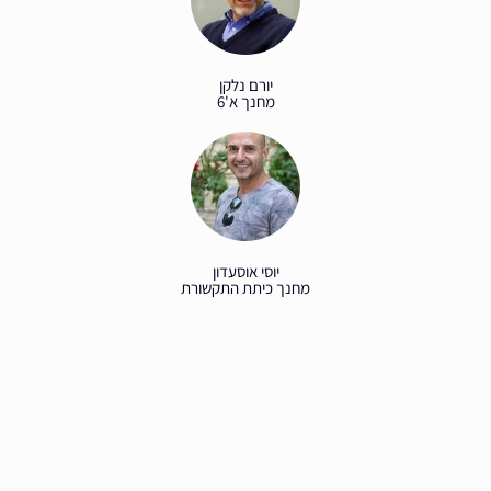
יורם נלקן
מחנך א'6
יוסי אוסעדון
מחנך כיתת התקשורת