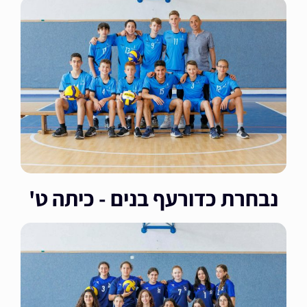
נבחרת כדורעף בנים - כיתה ט'