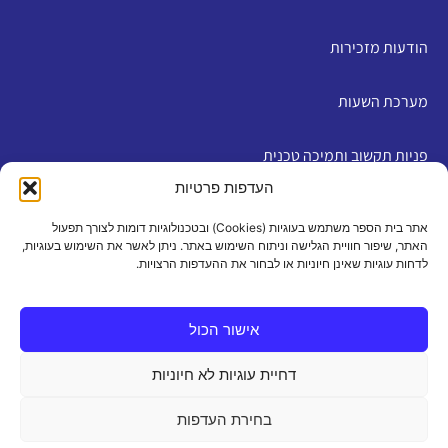
הודעות מזכירות
מערכת השעות
פניות תקשוב ותמיכה טכנית
העדפות פרטיות
English
אתר בית הספר משתמש בעוגיות (Cookies) ובטכנולוגיות דומות לצורך תפעול
האתר, שיפור חוויית הגלישה וניתוח השימוש באתר. ניתן לאשר את השימוש בעוגיות,
לדחות עוגיות שאינן חיוניות או לבחור את ההעדפות הרצויות.
מדיניות פרטיות
|
תנאי שימוש
|
הצהרת נגישות
|
מדיניות
עוגיות
אישור הכול
דחיית עוגיות לא חיוניות
כל הזכויות שמורות 2026 ©
בחירת העדפות