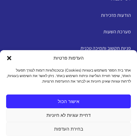
הודעות מזכירות
מערכת השעות
פניות תקשוב ותמיכה טכנית
העדפות פרטיות
English
אתר בית הספר משתמש בעוגיות (Cookies) ובטכנולוגיות דומות לצורך תפעול
האתר, שיפור חוויית הגלישה וניתוח השימוש באתר. ניתן לאשר את השימוש בעוגיות,
לדחות עוגיות שאינן חיוניות או לבחור את ההעדפות הרצויות.
מדיניות פרטיות
|
תנאי שימוש
|
הצהרת נגישות
|
מדיניות
עוגיות
אישור הכול
דחיית עוגיות לא חיוניות
כל הזכויות שמורות 2026 ©
בחירת העדפות