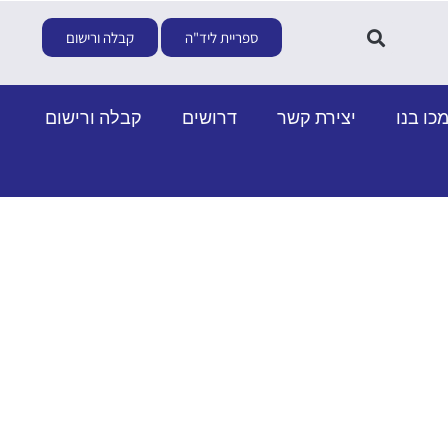
ספריית ליד"ה
קבלה ורישום
כו בנו
יצירת קשר
דרושים
קבלה ורישום