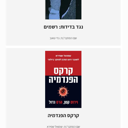
נגד בדידות: רשמים
שם המחבר/ת:
גדי טאוב
קרקס הפנדמיה
שם המחבר/ת:
שמואל שפירא