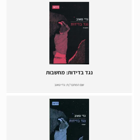
נגד בדידות: מחשבות
שם המחבר/ת:
גדי טאוב