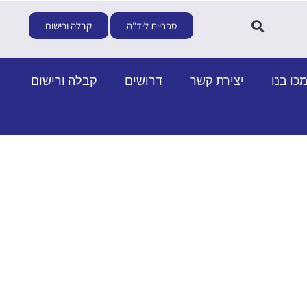
ספריית ליד"ה
קבלה ורישום
כו בנו
יצירת קשר
דרושים
קבלה ורישום