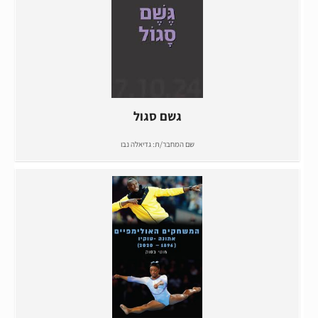
גשם סגול
שם המחבר/ת:
גדיאלה נבו