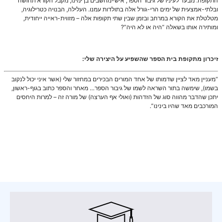
התקופה. מבעד לעיניו של גיבור הספר, איש-מחשבים בן ימינו, מקבל הקורא תחושה
ובלתי-אמצעית של ימים הרי-גורל אלה בתולדות עמנו. העלילה, הבנויה כטרילוגיה,
מטלטלת את הקורא במרחב ובזמן שבין שתי תקופות אלה – מזווית-ראייה ייחודית,
ומותירה אותו בשאלה “היה או לא היה”?
זיכרון מתקופת בית הספר שהשפיע על היצירה שלי:
“מעניין מאד לציין שדמותו של אחד המורים הבכירים במחזור שלי (אשר איני יכול לנקוב
בשמו), שימשה בתור השראה לשמו של גיבור הספר… מאחר והספר כתוב בגוף-ראשון,
יתכן שהדבר מהווה סוג של הזדהות (ואולי אף הערצה) של מורה זה – למרות היחסים
המורכבים מאד שהיו בינינו”.