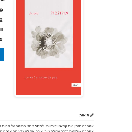
תיאור:
אההבה מזמין את קוראיו וקוראותיו למסע רוחני התוהה על מהו
אההבה – ולצאת לדרך שכולה טוּב. אולם אם לא נדע מה אנחנו מח