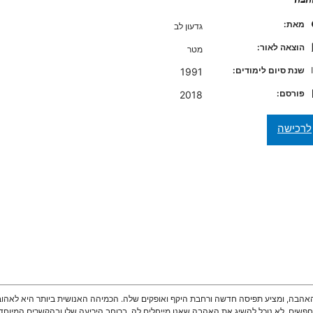
מאת:
גדעון לב
הוצאה לאור:
מטר
שנת סיום לימודים:
1991
פורסם:
2018
ת האהבה, ומציע תפיסה חדשה ורחבת היקף ואופקים שלה. הכמיהה האנושית ביותר היא לא
פשים, לא נוכל להשיג את האהבה שאנו מייחלים לה. ברוחב היריעה שלו ובהקשרים המיוחדי