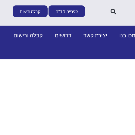
ספריית ליד"ה
קבלה ורישום
כו בנו
יצירת קשר
דרושים
קבלה ורישום