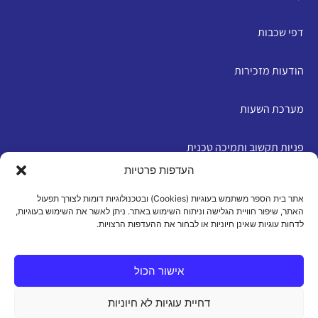
דפי שכבות
הודעות מזכירות
מערכת השעות
פניות תקשוב ותמיכה טכנית
העדפות פרטיות
English
אתר בית הספר משתמש בעוגיות (Cookies) ובטכנולוגיות דומות לצורך תפעול
האתר, שיפור חוויית הגלישה וניתוח השימוש באתר. ניתן לאשר את השימוש בעוגיות,
לדחות עוגיות שאינן חיוניות או לבחור את ההעדפות הרצויות.
מדיניות פרטיות
|
תנאי שימוש
|
הצהרת נגישות
|
מדיניות
עוגיות
אישור הכול
דחיית עוגיות לא חיוניות
כל הזכויות שמורות 2026 ©