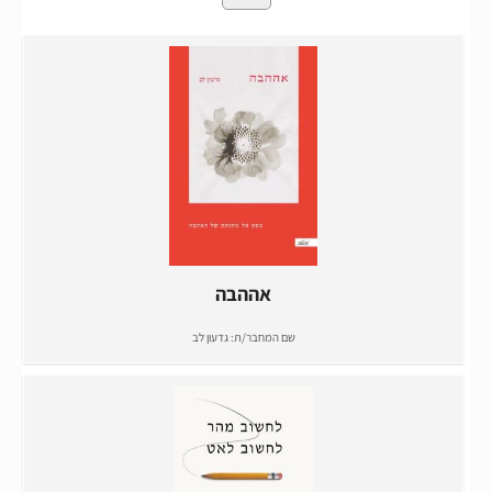
אההבה
שם המחבר/ת:
גדעון לב