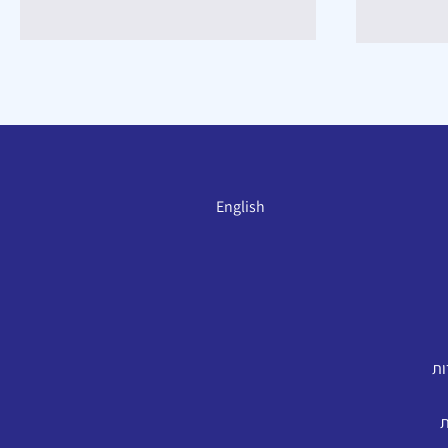
English
ות
ת