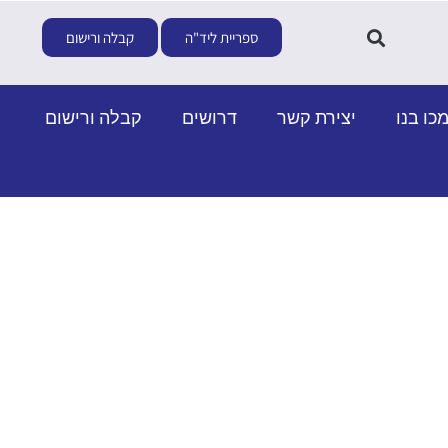
ספריית ליד"ה
קבלה ורישום
כו בנו
יצירת קשר
דרושים
קבלה ורישום