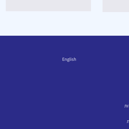
English
ות
ת