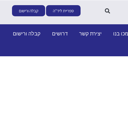
ספריית ליד"ה
קבלה ורישום
כו בנו
יצירת קשר
דרושים
קבלה ורישום