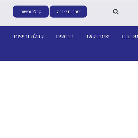
ספריית ליד"ה
קבלה ורישום
כו בנו
יצירת קשר
דרושים
קבלה ורישום