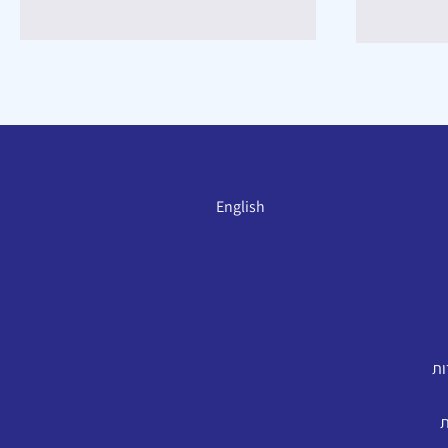
English
ות
ת