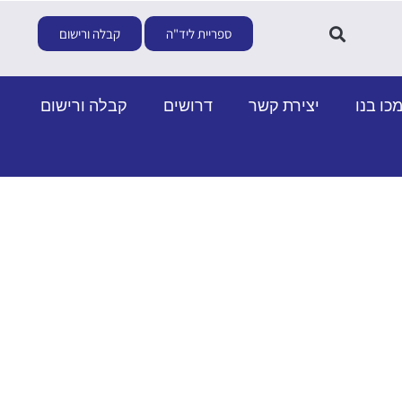
ספריית ליד"ה
קבלה ורישום
כו בנו
יצירת קשר
דרושים
קבלה ורישום