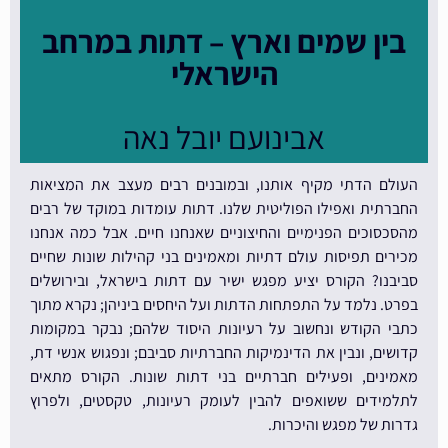
בין שמים וארץ – דתות במרחב
הישראלי
אבינועם יובל נאה
העולם הדתי מקיף אותנו, ובמובנים רבים מעצב את המציאות
החברתית ואפילו הפוליטית שלנו. דתות עומדות במוקד של רבים
מהסכסוכים הפנימיים והחיצוניים שאנחנו חיים. אבל כמה אנחנו
מכירים תפיסות עולם דתיות ומאמינים בני קהילות שונות שחיים
סביבנו? הקורס יציע מפגש ישיר עם דתות בישראל, ובירושלים
בפרט. נלמד על התפתחות הדתות ועל היחסים ביניהן; נקרא מתוך
כתבי הקודש ונחשוב על רעיונות היסוד שלהם; נבקר במקומות
קדושים, ונבין את הדינמיקות החברתיות סביבם; ונפגוש אנשי דת,
מאמינים, ופעילים חברתיים בני דתות שונות. הקורס מתאים
לתלמידים ששואפים להבין לעומק רעיונות, טקסטים, ולפרוץ
גדרות של מפגש והיכרות.