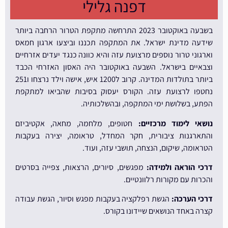
דפנה גלילי
בשבעה באוקטובר 2023 התרחשה מתקפת הטרור הרחבה ביותר
שידעה מדינת ישראל. את המתקפה תכננו וביצעו ארגון חמאס
וארגוני טרור נוספים מרצועת עזה והיא כוונה כנגד יעדים אזרחיים
וצבאיים בישראל. השבעה באוקטובר היה האסון האזרחי הכבד
ביותר בתולדות המדינה. קרוב ל1200 איש, אישה וילד נרצחו ו251
נחטפו לרצועת עזה. הקורס יעסוק בסיבות שהביאו למתקפת
הפתע, בשלושת ימי המתקפה, ובהשלכותיה.
נושאי לימוד מרכזיים:
חטופים, מלחמה, מחאה, אקטיביזם
והתארגנות ציבורית, חקר המחדל, טראומה, יצירה בעקבות
הטראומה, שיקום, הנצחה, תושבי עזה, ועוד.
דרכי הוראה ולמידה:
מפגשים, סיורים, הרצאות, צפייה בסרטים
והכרות עם מקורות רלוונטיים.
דרכי הערכה:
הגשת רפלקציה בעקבות מפגש וסיור, הגשת עבודה
קצרה באחד הנושאים שיידונו בקורס.