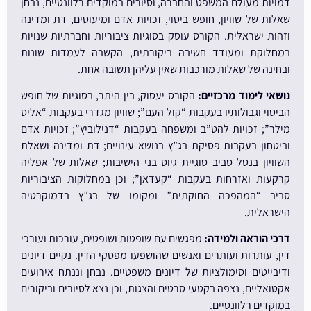
דמויות מעולם המשפט והחברה, וסיורים במוקדים רלוונטיים, נבחן
שאלות של שוויון, חופש ביטוי, זכויות אדם ומיעוטים, דת ומדינה
וזהות ישראלית. הקורס עוסק בסוגיות ציבוריות וחברתיות שנויות
במחלוקת ומעודד חשיבה ביקורתית, הקשבה לעמדות שונות
ובחינה של שאלות מורכבות שאין עליהן תשובה אחת.
נושאי לימוד מרכזיים:
הקורס יעסוק, בין היתר, בסוגיות של חופש
הביטוי וגבולותיו בעקבות “קול העם”; שוויון מגדרי בעקבות “אליס
מילר”; זכויות להט”ב ומשפחה בעקבות “דנילוביץ”; זכויות אדם
וביטחון בעקבות פסיקת בג”ץ בנושא עינויים; דת ומדינה ושאלת
השוויון בנטל סביב סוגיית גיוס בני הישיבות; שאלות של אפליה
קרקעות ואזרחות בעקבות “קעדאן”; וכן במחלוקות הציבוריות
סביב “המהפכה החוקתית” ומקומו של בג”ץ בדמוקרטיה
הישראלית.
דרכי הוראה ולמידה:
מפגשים עם שופטות ושופטים, עורכות ועורכי
דין, עותרות ועותרים ואנשים שהושפעו מפסקי הדין. נקיים דיונים
ודיבייטים וסימולציות של דיונים משפטיים. נבחן וננתח אירועים
אקטואליים, נצפה בקטעי סרטים והצגות, וכן נצא לסיורים וביקורים
במוקדים רלוונטיים.