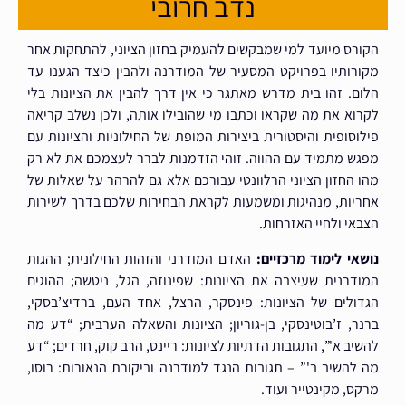
נדב חרובי
הקורס מיועד למי שמבקשים להעמיק בחזון הציוני, להתחקות אחר
מקורותיו בפרויקט המסעיר של המודרנה ולהבין כיצד הגענו עד
הלום. זהו בית מדרש מאתגר כי אין דרך להבין את הציונות בלי
לקרוא את מה שקראו וכתבו מי שהובילו אותה, ולכן נשלב קריאה
פילוסופית והיסטורית ביצירות המופת של החילוניות והציונות עם
מפגש מתמיד עם ההווה. זוהי הזדמנות לברר לעצמכם את לא רק
מהו החזון הציוני הרלוונטי עבורכם אלא גם להרהר על שאלות של
אחריות, מנהיגות ומשמעות לקראת הבחירות שלכם בדרך לשירות
הצבאי ולחיי האזרחות.
נושאי לימוד מרכזיים:
האדם המודרני והזהות החילונית; ההגות
המודרנית שעיצבה את הציונות: שפינוזה, הגל, ניטשה; ההוגים
הגדולים של הציונות: פינסקר, הרצל, אחד העם, ברדיצ’בסקי,
ברנר, ז’בוטינסקי, בן-גוריון; הציונות והשאלה הערבית; “דע מה
להשיב א'”, התגובות הדתיות לציונות: ריינס, הרב קוק, חרדים; “דע
מה להשיב ב'” – תגובות הנגד למודרנה וביקורת הנאורות: רוסו,
מרקס, מקינטייר ועוד.