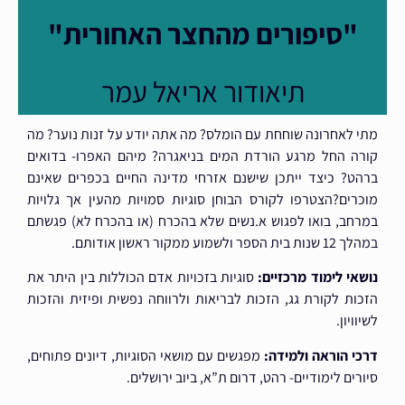
"סיפורים מהחצר האחורית"
תיאודור אריאל עמר
מתי לאחרונה שוחחת עם הומלס? מה אתה יודע על זנות נוער? מה
קורה החל מרגע הורדת המים בניאגרה? מיהם האפרו- בדואים
ברהט? כיצד ייתכן שישנם אזרחי מדינה החיים בכפרים שאינם
מוכרים?הצטרפו לקורס הבוחן סוגיות סמויות מהעין אך גלויות
במרחב, בואו לפגוש א.נשים שלא בהכרח (או בהכרח לא) פגשתם
במהלך 12 שנות בית הספר ולשמוע ממקור ראשון אודותם.
נושאי לימוד מרכזיים:
סוגיות בזכויות אדם הכוללות בין היתר את
הזכות לקורת גג, הזכות לבריאות ולרווחה נפשית ופיזית והזכות
לשיוויון.
דרכי הוראה ולמידה:
מפגשים עם מושאי הסוגיות, דיונים פתוחים,
סיורים לימודיים- רהט, דרום ת”א, ביוב ירושלים.