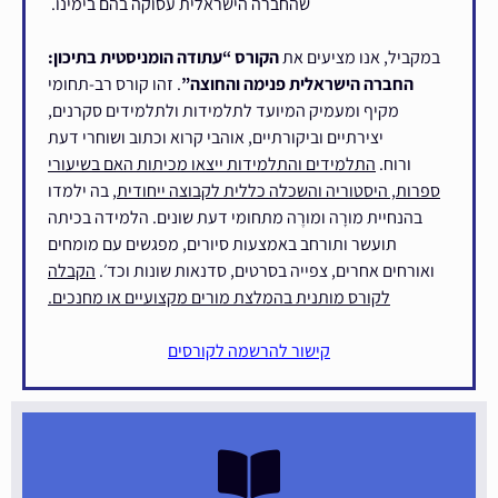
שהחברה הישראלית עסוקה בהם בימינו.
במקביל, אנו מציעים את
הקורס “עתודה הומניסטית בתיכון:
החברה הישראלית פנימה והחוצה”
. זהו קורס
רב-תחומי
מקיף ומעמיק המיועד לתלמידות ולתלמידים סקרנים,
יצירתיים וביקורתיים, אוהבי קרוא וכתוב ושוחרי דעת
ורוח.
התלמידים והתלמידות ייצאו מכיתות האם בשיעורי
ספרות, היסטוריה והשכלה כללית לקבוצה ייחודית
, בה ילמדו
בהנחיית מורָה ומורֶה מתחומי דעת שונים. הלמידה בכיתה
תועשר ותורחב באמצעות סיורים, מפגשים עם מומחים
ואורחים אחרים, צפייה בסרטים, סדנאות שונות וכד׳.
הקבלה
לקורס מותנית בהמלצת מורים מקצועיים או מחנכים.
קישור להרשמה לקורסים