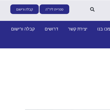
ספריית ליד"ה
קבלה ורישום
כו בנו
יצירת קשר
דרושים
קבלה ורישום