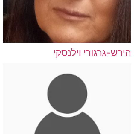
הירש-גרגורי וילנסקי