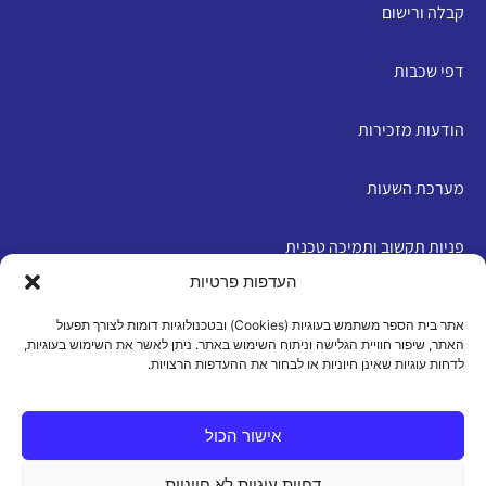
קבלה ורישום
דפי שכבות
הודעות מזכירות
מערכת השעות
פניות תקשוב ותמיכה טכנית
העדפות פרטיות
English
אתר בית הספר משתמש בעוגיות (Cookies) ובטכנולוגיות דומות לצורך תפעול
האתר, שיפור חוויית הגלישה וניתוח השימוש באתר. ניתן לאשר את השימוש בעוגיות,
לדחות עוגיות שאינן חיוניות או לבחור את ההעדפות הרצויות.
מדיניות פרטיות
|
תנאי שימוש
|
הצהרת נגישות
|
מדיניות
עוגיות
אישור הכול
דחיית עוגיות לא חיוניות