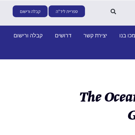
ספריית ליד"ה
קבלה ורישום
כו בנו
יצירת קשר
דרושים
קבלה ורישום
The Ocea
G