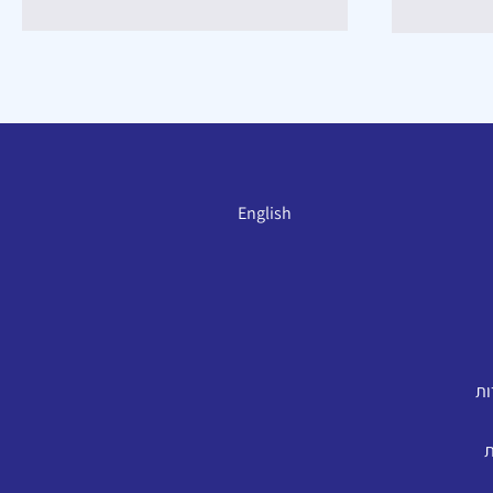
English
ות
ת