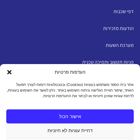
דפי שכבות
הודעות מזכירות
מערכת השעות
פניות תקשוב ותמיכה טכנית
העדפות פרטיות
English
אתר בית הספר משתמש בעוגיות (Cookies) ובטכנולוגיות דומות לצורך תפעול
האתר, שיפור חוויית הגלישה וניתוח השימוש באתר. ניתן לאשר את השימוש בעוגיות,
לדחות עוגיות שאינן חיוניות או לבחור את ההעדפות הרצויות.
מדיניות פרטיות
|
תנאי שימוש
|
הצהרת נגישות
|
מדיניות
עוגיות
אישור הכול
דחיית עוגיות לא חיוניות
כל הזכויות שמורות 2026 ©