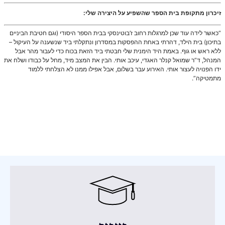
זיכרון מתקופת בית הספר שהשפיע על היצירה שלי:
“כאשר לידה עוד שכן למרגלות רחוב ז’בוטינסקי בבית הספר היסודי (וגם חטיבת הביניים
בתיכון) בית הילד, דהרתי באחת ההפסקות במסדרון ונתקלתי ביד שנשענה על העיקול –
ללא ראש או גוף. באמת היד הימנית שלי חבטתי ביד הזאת בכוח כדי לעבור מהר אבל
המנהל, ד”ר שמואל קנלר האגדי, עיכב אותי. הבין את המצב מיד, מחל על כבודו ושלח את
ידו הפנויה לעצור אותי. האירוע עבר בשלום, אבל אפילו ממנו לא הצלחתי ללמוד
מתמטיקה”.