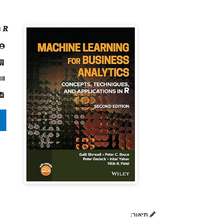
n R
תיאור: