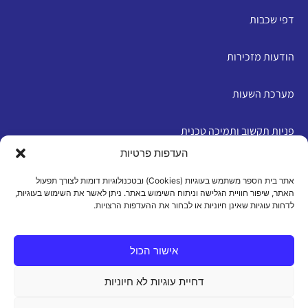
דפי שכבות
הודעות מזכירות
מערכת השעות
פניות תקשוב ותמיכה טכנית
העדפות פרטיות
English
אתר בית הספר משתמש בעוגיות (Cookies) ובטכנולוגיות דומות לצורך תפעול
האתר, שיפור חוויית הגלישה וניתוח השימוש באתר. ניתן לאשר את השימוש בעוגיות,
לדחות עוגיות שאינן חיוניות או לבחור את ההעדפות הרצויות.
מדיניות פרטיות
|
תנאי שימוש
|
הצהרת נגישות
|
מדיניות
עוגיות
אישור הכול
דחיית עוגיות לא חיוניות
כל הזכויות שמורות 2026 ©