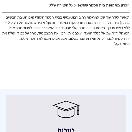
זיכרון מתקופת בית הספר שהשפיע על היצירה שלי:
“כאשר לידה עוד שכן למרגלות רחוב ז’בוטינסקי בבית הספר היסודי (וגם חטיבת הביניים
בתיכון) בית הילד, דהרתי באחת ההפסקות במסדרון ונתקלתי ביד שנשענה על העיקול –
ללא ראש או גוף. באמת היד הימנית שלי חבטתי ביד הזאת בכוח כדי לעבור מהר אבל
המנהל, ד”ר שמואל קנלר האגדי, עיכב אותי. הבין את המצב מיד, מחל על כבודו ושלח את
ידו הפנויה לעצור אותי. האירוע עבר בשלום, אבל אפילו ממנו לא הצלחתי ללמוד
מתמטיקה”.
בוגרים