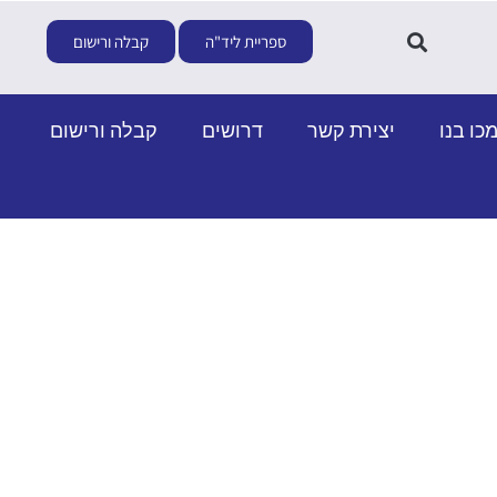
ספריית ליד"ה
קבלה ורישום
כו בנו
יצירת קשר
דרושים
קבלה ורישום