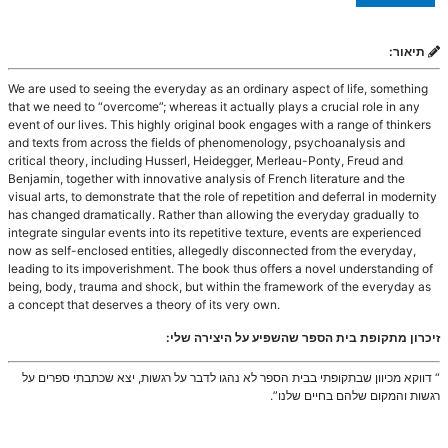
תיאור:
We are used to seeing the everyday as an ordinary aspect of life, something
that we need to “overcome”; whereas it actually plays a crucial role in any
event of our lives. This highly original book engages with a range of thinkers
and texts from across the fields of phenomenology, psychoanalysis and
critical theory, including Husserl, Heidegger, Merleau-Ponty, Freud and
Benjamin, together with innovative analysis of French literature and the
visual arts, to demonstrate that the role of repetition and deferral in modernity
has changed dramatically. Rather than allowing the everyday gradually to
integrate singular events into its repetitive texture, events are experienced
now as self-enclosed entities, allegedly disconnected from the everyday,
leading to its impoverishment. The book thus offers a novel understanding of
being, body, trauma and shock, but within the framework of the everyday as
a concept that deserves a theory of its very own.
זיכרון מתקופת בית הספר שהשפיע על היצירה שלי:
“ דווקא מכיוון שבתקופתי בבית הספר לא נהגו לדבר על רגשות, יצא שכתבתי ספרים על
רגשות והמקום שלהם בחיים שלנו”.