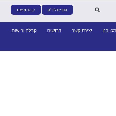
ספריית ליד"ה
קבלה ורישום
כו בנו
יצירת קשר
דרושים
קבלה ורישום