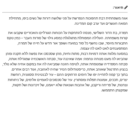
תיאור:
אגה משפחתית רבת תהפוכות הנפרשת על פני שלושה דורות של נשים ביפו, מתחילת
המאה העשרים ועד ערב קום המדינה.
תמרה, בת הדור השלישי, מנסה להתחקות על הכוחות הגורליים והאכזריים שקבעו את
קורות משפחתה. העלילה המפותלת מתגלגלת כמסע גילוי של סודות העבר – כמין טקס
התבגרות מיוסר, שבו נחשף כל סוד במועדו ושופך אור חדש על חייה של תמרה,
המתפענחים לאט לאט לה עצמה.
במסעה מלוות אותה דמויות רבות, מתות וחיות, מהן שסכסכו את נפשה ללא תקנה ומהן
שהביאו לה מעט מנוחה ונחמה: אמה שאיננה עוד, סבתה האשכנזיה שמגדלת אותה,
סבתה הספרדיה שמטפחת אותה, לטיפה הזונה שמביאה לה אח במקום אחיה שלא נולד,
בנציון התרנגול שאוהב אותה, כריסטודולוס הנזיר שהיה לאהובה, ועוד רבים אחרים.
בתוך כך קמה לתחייה יפו של הימים הרחוקים ההם – עיר לבנטינית ססגונית, רוחשת
יצרים, תככים, אמונות תפלות ומסתורין. עיר של סכסוכים לאומיים אלימים, של ניחוחות
וצחנות, של פריחה וריקבון, של אהבות ושנאות שלא ייאמנו, של זיכרונות ושל תקוות,
שמקצתן התממשו.