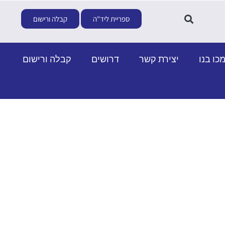
ספריית ליד"ה
קבלה ורישום
כו בנו
יצירת קשר
דרושים
קבלה ורישום