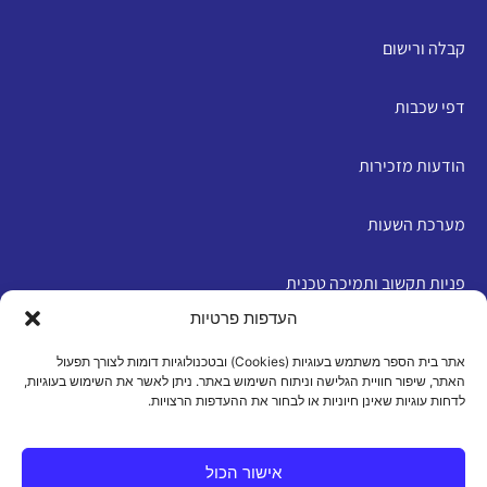
קבלה ורישום
דפי שכבות
הודעות מזכירות
מערכת השעות
פניות תקשוב ותמיכה טכנית
העדפות פרטיות
English
אתר בית הספר משתמש בעוגיות (Cookies) ובטכנולוגיות דומות לצורך תפעול
האתר, שיפור חוויית הגלישה וניתוח השימוש באתר. ניתן לאשר את השימוש בעוגיות,
לדחות עוגיות שאינן חיוניות או לבחור את ההעדפות הרצויות.
מדיניות פרטיות
|
תנאי שימוש
|
הצהרת נגישות
|
מדיניות
עוגיות
אישור הכול