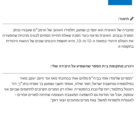
תיאור:
מחברה של האיגרת הוא יוסף בן שמעון, תלמידו האהוב של הרמב״ם שעבורו נכתב
המורה נבוכים. האיגרת מראה כיצד הפכה שאלת תחיית המתים לבעיה מרכזית שהסעירה
את העולם היהודי במאות ה-12 וה-13, והיא חושפת היבטים שונים של ההגות היהודית
בתקופה זו.
זיכרון מתקופת בית הספר שהשפיע על היצירה שלי:
“המורים שלימדו אותי בביה״ס מלוים אותי בכתיבתי מאז ועד היום: יעקב מאיר
בפילוסופיה ומחשבת ישראל; תמר שילה, אסתר תשבי ושמעון בר אפרת בתנ״ך; דוד
רוזנטל בתלמוד; רות קליינברג בהסטוריה. ואלה רק המורים הקרובים לתחומים שבהם אני
עוסקת, אבל אני מודעת גם להשפעה המעצבת העצומה שהיתה למורים אחרים –
לאנגלית ולספרות למשל: צוות מורים ומחנכים יוצאי דופן”.