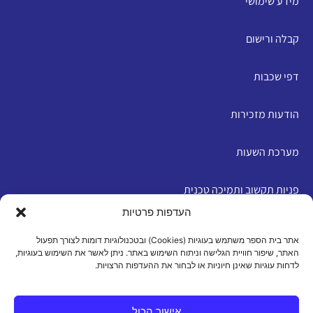
מידע שימושי
קבלה ורישום
דפי שכבות
הודעות מזכירות
מערכת השעות
פניות תקשוב ותמיכה טכנית
העדפות פרטיות
English
אתר בית הספר משתמש בעוגיות (Cookies) ובטכנולוגיות דומות לצורך תפעול
האתר, שיפור חוויית הגלישה וניתוח השימוש באתר. ניתן לאשר את השימוש בעוגיות,
לדחות עוגיות שאינן חיוניות או לבחור את ההעדפות הרצויות.
מדיניות פרטיות
|
תנאי שימוש
|
הצהרת נגישות
|
מדיניות
עוגיות
אישור הכול