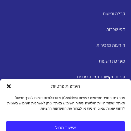
קבלה ורישום
דפי שכבות
הודעות מזכירות
מערכת השעות
פניות תקשוב ותמיכה טכנית
העדפות פרטיות
English
אתר בית הספר משתמש בעוגיות (Cookies) ובטכנולוגיות דומות לצורך תפעול
האתר, שיפור חוויית הגלישה וניתוח השימוש באתר. ניתן לאשר את השימוש בעוגיות,
לדחות עוגיות שאינן חיוניות או לבחור את ההעדפות הרצויות.
מדיניות פרטיות
|
תנאי שימוש
|
הצהרת נגישות
|
מדיניות
עוגיות
אישור הכול