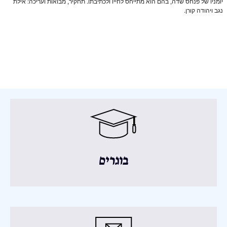
יומניו של פנחס שדה, בהם הוא מתייחס לחייו ולכתיבתו. תחקיר, מבואות ועריכה: אילת
נגב ויהודה קורן.
בוגרים