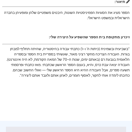
תיאור:
הספר מציג את הסוגיות הפמיניסטיות השונות, היבטים משפטיים שלהן ומופעיהן בחברה
הישראלית ובמשפט הישראלי.
זיכרון מתקופת בית הספר שהשפיע על היצירה שלי:
“בשביעית ובשמינית (כיתות ה’ ו-ו’) כתבתי עבודה בהיסטוריה, שהיתה תחליף למבחן
בגרות. העבודה הצריכה מחקר רציני מאוד, שעשיתי בספריית בית הספר ובספריה
הלאומית בגבעת רם (באותם ימים, שנות ה–70 של המאה הקודמת, לא היה אינטרנט).
העבודה יצאה עבת כרס, והיא, בעצם הספר הראשון שכתבתי. מאז כתבתי ופרסמתי
תשעה ספרים, אבל העבודה ההיא היא הספר הראשון שלי — ואולי החשוב שבהם.
כתיבתו לימדה אותי לחקור, לאסוף חומרים, לארגן אותם ולעבד אותם ליצירה”.