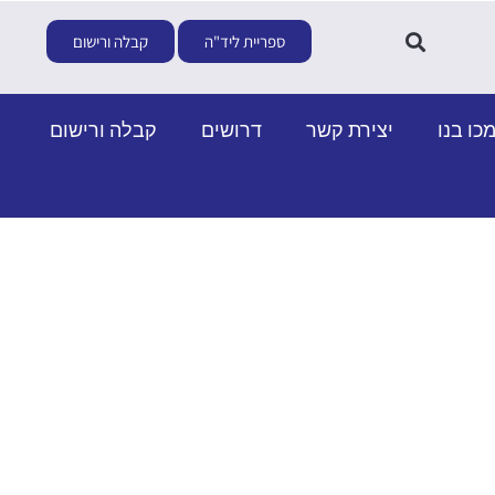
ספריית ליד"ה
קבלה ורישום
כו בנו
יצירת קשר
דרושים
קבלה ורישום