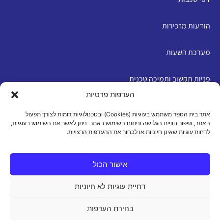
הודעות מזכירות
מערכת השעות
פניות תקשוב ותמיכה טכנית
העדפות פרטיות
English
אתר בית הספר משתמש בעוגיות (Cookies) ובטכנולוגיות דומות לצורך תפעול
האתר, שיפור חוויית הגלישה וניתוח השימוש באתר. ניתן לאשר את השימוש בעוגיות,
לדחות עוגיות שאינן חיוניות או לבחור את ההעדפות הרצויות.
מדיניות פרטיות
|
תנאי שימוש
|
הצהרת נגישות
|
מדיניות
עוגיות
אישור הכול
דחיית עוגיות לא חיוניות
כל הזכויות שמורות 2026 ©
בחירת העדפות