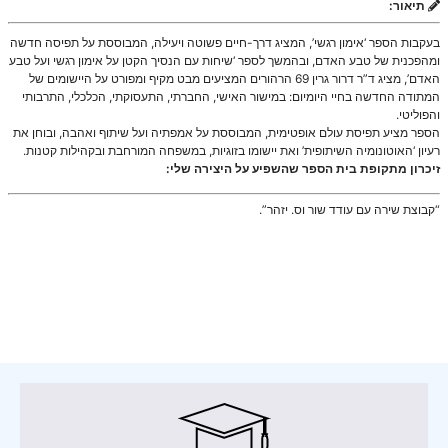
תיאור:
בעקבות הספר ‘אימון רגשי’, המציג דרך-חיים פשוטה ויעילה, המבוססת על תפיסה חדשה
ומהפכנית של טבע האדם, ובהמשך לספר ‘שיחות עם הנסיך הקטן על אימון רגשי ועל טבע
האדם’, מציג ד”ר דרור גרין 69 הרהורים המציעים מבט מקיף ומפורט על היישומים של
המתודה החדשה בחיי היומיום: במישור האישי, החברתי, התעסוקתי, הכלכלי, התרבותי
והפוליטי.
הספר מציע תפיסת עולם אופטימית, המבוססת על אמפתיה ועל שיתוף ואהבה, ובוחן את
רעיון ‘האוטונומיה השיתופית’ ואת יישומו בזוגיות, במשפחה המורחבת ובקהילות קטנות.
זיכרון מתקופת בית הספר שהשפיע על היצירה שלי:
“קבוצת שירה עם עודד שור וס. יזהר”.