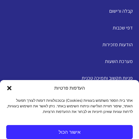
קבלה ורישום
דפי שכבות
הודעות מזכירות
מערכת השעות
פניות תקשוב ותמיכה טכנית
העדפות פרטיות
English
אתר בית הספר משתמש בעוגיות (Cookies) ובטכנולוגיות דומות לצורך תפעול
האתר, שיפור חוויית הגלישה וניתוח השימוש באתר. ניתן לאשר את השימוש בעוגיות,
לדחות עוגיות שאינן חיוניות או לבחור את ההעדפות הרצויות.
מדיניות פרטיות
|
תנאי שימוש
|
הצהרת נגישות
|
מדיניות
עוגיות
אישור הכול