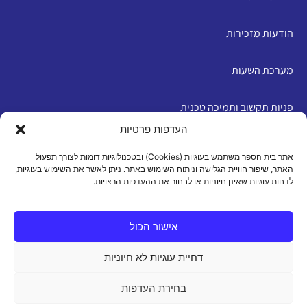
הודעות מזכירות
מערכת השעות
פניות תקשוב ותמיכה טכנית
העדפות פרטיות
English
אתר בית הספר משתמש בעוגיות (Cookies) ובטכנולוגיות דומות לצורך תפעול
האתר, שיפור חוויית הגלישה וניתוח השימוש באתר. ניתן לאשר את השימוש בעוגיות,
לדחות עוגיות שאינן חיוניות או לבחור את ההעדפות הרצויות.
מדיניות פרטיות
|
תנאי שימוש
|
הצהרת נגישות
|
מדיניות
עוגיות
אישור הכול
דחיית עוגיות לא חיוניות
כל הזכויות שמורות 2026 ©
בחירת העדפות