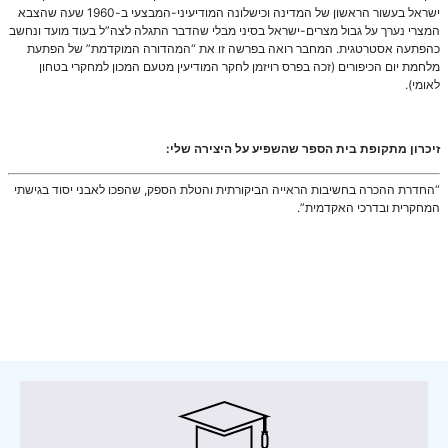
ישראל בעשור הראשון של המדינה וכישלונה המודיעיני-המבצעי ב-1960 שעה שהצבא
המצרי נערך על גבול מצרים-ישראל בסיני מבלי שהדבר התגלה לצה”ל בעוד מועד ונחשב
כהפתעה אסטרטגית. המחבר רואה בפרשה זו את “המהדורה המוקדמת” של הפתעת
מלחמת יום הכיפורים (זכה בפרס רויזמן לחקר המודיעין מטעם המכון למחקרי בטחון
לאומי).
זיכרון מתקופת בית הספר שהשפיע על היצירה שלי:
“החדרת ההכרה בחשיבות הראייה הביקורתית והטלת הספק, שהפכו לאבני יסוד בגישתי
המחקרית ובדרכי האקדמית”.