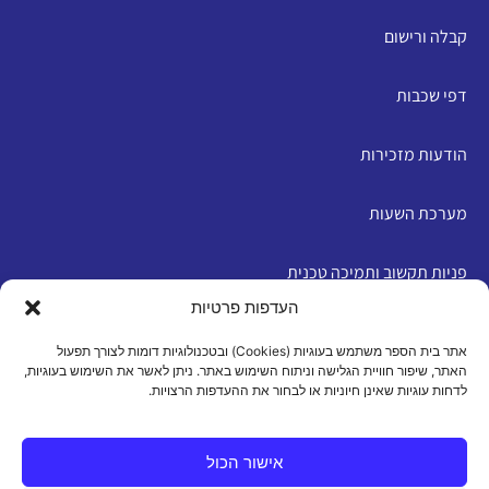
קבלה ורישום
דפי שכבות
הודעות מזכירות
מערכת השעות
פניות תקשוב ותמיכה טכנית
העדפות פרטיות
English
אתר בית הספר משתמש בעוגיות (Cookies) ובטכנולוגיות דומות לצורך תפעול
האתר, שיפור חוויית הגלישה וניתוח השימוש באתר. ניתן לאשר את השימוש בעוגיות,
לדחות עוגיות שאינן חיוניות או לבחור את ההעדפות הרצויות.
מדיניות פרטיות
|
תנאי שימוש
|
הצהרת נגישות
|
מדיניות
עוגיות
אישור הכול