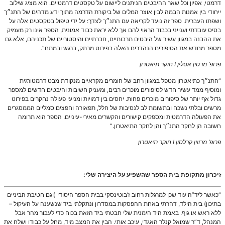
דרמטי, אפיון וכל שאר ההיבטים הניתנים ליישום על טקסטים דרמטיים. הוא מציג שילוב
ייחודי בין אמנות הבמה לבין אוצר המלים של ביקורת הדרמה מתוך ידע מדהים של התנ״ך
ושפתו העברית. ספר זה נועד לקריאה עם התנ״ך לצדך: על ידי טיפול בטקסטים אלה על
בסיס עובדתי וענייני בכבוד הראוי להם אך ללא יראת כבוד אמונית, הספר אינו רק מעמיק
את ההבנה במגוון עשיר של היבטים תרבותיים, חברתיים והיסטוריים של תכניהם, אלא גם
מספר מחדש את הסיפורים הנהדרים האלה בפירוט מרתק, ברגש ובמתח”.
פרופ’ מרטין אסלין
I
חוקר תיאטרון
“התנ״ך כתיאטרון מטפל במגוון רחב של חומרים מקראיים מנקודת מבט דרמטורגית
ומוסיף ממד עשיר חדש לסיפורים מוכרים רבים, ומעניק חשיבות והיבטים חדשים למספר
גדול אף יותר של סיפורים מוכרים פחות. יחסים בין דמויות ומניעי פעולה נחקרים בפירוט
מרשים ובלתי נשכח ובתשומת לב לנסיבות של חלל, תפאורה וחפצים סמליים הממסגרים
את הפעולה הדרמטית ומספקים קישורים והקשרים מאירי-עיניים. הספר הוא תרומה
חשובה הן לחקר התנ״ך והן לחקר התיאטרון.”
פרופ’ מרווין קרלסון
I
חוקר תיאטרון
זיכרון מתקופת בית הספר שהשפיע על היצירה שלי:
“כאשר ליד”ה עוד שכן למרגלות רחוב ז’בוטינסקי בבית הספר היסודי (וגם חטיבת הביניים
בתיכון) בית הילד, דהרתי באחת ההפסקות במסדרון ונתקלתי ביד שנשענה על העיקול –
ללא ראש או גוף. באמת היד הימנית שלי חבטתי ביד הזאת בכוח כדי לעבור מהר אבל
המנהל, ד”ר שמואל קנלר האגדי, עיכב אותי. הבין את המצב מיד, מחל על כבודו ושלח את