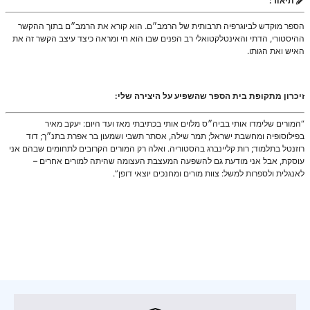
תיאור:
הספר מוקדש לביוגרפיה תרבותית של הרמב״ם. הוא קורא את הרמב״ם בתוך ההקשר
ההיסטורי, הדתי והאינטלקטואלי רב הפנים שבו הוא חי ומראה כיצד עיצב הקשר זה את
האיש ואת הגותו.
זיכרון מתקופת בית הספר שהשפיע על היצירה שלי:
“המורים שלימדו אותי בביה״ס מלוים אותי בכתיבתי מאז ועד היום: יעקב מאיר
בפילוסופיה ומחשבת ישראל; תמר שילה, אסתר תשבי ושמעון בר אפרת בתנ״ך; דוד
רוזנטל בתלמוד; רות קליינברג בהסטוריה. ואלה רק המורים הקרובים לתחומים שבהם אני
עוסקת, אבל אני מודעת גם להשפעה המעצבת העצומה שהיתה למורים אחרים –
לאנגלית ולספרות למשל: צוות מורים ומחנכים יוצאי דופן”.