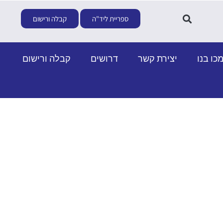
ספריית ליד"ה
קבלה ורישום
כו בנו
יצירת קשר
דרושים
קבלה ורישום