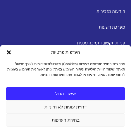
הודעות מזכירות
מערכת השעות
פניות תקשוב ותמיכה טכנית
העדפות פרטיות
English
אתר בית הספר משתמש בעוגיות (Cookies) ובטכנולוגיות דומות לצורך תפעול
האתר, שיפור חוויית הגלישה וניתוח השימוש באתר. ניתן לאשר את השימוש בעוגיות,
לדחות עוגיות שאינן חיוניות או לבחור את ההעדפות הרצויות.
מדיניות פרטיות
|
תנאי שימוש
|
הצהרת נגישות
|
מדיניות
עוגיות
אישור הכול
דחיית עוגיות לא חיוניות
כל הזכויות שמורות 2026 ©
בחירת העדפות