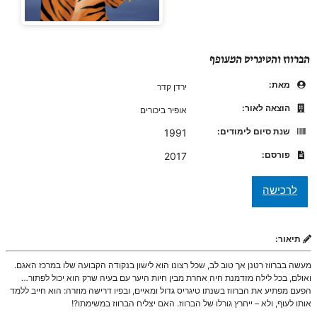
הברווז והטיגריס המעופף
מאת:
ירדן קדר
הוצאה לאור:
אופיר ביכורים
שנת סיום לימודים:
1991
פורסם:
2017
תיאור:
מעשה בברווז רטנן אך טוב לב, שכל רצונו הוא לישון בנקודה הקבועה שלו במרכז האגם.
ואולם, בכל לילה מזדמנת חיה אחרת מבין חיות היער עם בעיה שרק הוא יכול לפתור…
הפעם מפתיע את הברווז בשנתו טיגריס גדול ומאיים, ובפיו דרישה מוזרה: הוא חייב ללמד
אותו לעוף, ולא – ייחרץ גורלו של הברווז. האם יצליח הברווז במשימתו?!