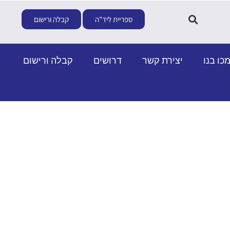
ספריית ליד"ה
קבלה ורישום
כו בנו
יצירת קשר
דרושים
קבלה ורישום