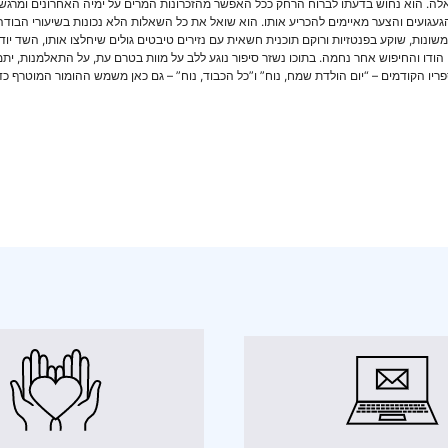
לה. הוא נחוש בדעתו לברוח הרחק ככל האפשר מהזכרונות המרים על ימיה האחרונים ומרגש
עגועים והצער מאיימים להכריע אותו. הוא שואל את כל השאלות הלא נכונות בשיעורי הבודהי
נות, שוקע בפנטזיות ורוקם תוכנית חשאית עם נזירים טיבטים גולים שיחלצו אותו, השד יודע
הודו והחיפוש אחר נחמה. בתוכו נשזר סיפור נוגע ללב על מוות בטרם עת, על התאלמנות, ית
בספריו הקודמים – “יום הולדת שמח, נוח” ו”כל הכבוד, נוח” – גם כאן משמש ההומור המוטר