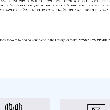
דמו”ת ו’התכנית ל’פסיכותרפיה אינטגרטיבית מזרח-מערב’ בבה”ס לעו”ס באוניברסיטת ת”א לבי
 של פסיכיאטריה, פסיכולוגיה קלינית ופסיכואנליזה, בודהיזם, רפואה סינית, טיפול בתנועה,
, בין גוף לנפש ובין מזרח ומערב. מתוך כל אלו התגבשו היחידות השונות של הספר: חמישה פר