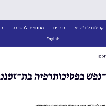
קהילות ליד”ה
בוגרים
מתחמים להשכרה
תמ
English
זמננו
וף־נפש בפסיכותרפיה בת־זמננו
 וינה לבייג’ינג: יחסי גוף־נפש בפסיכותרפיה בת־זמננו