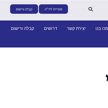
ספריית ליד"ה
קבלה ורישום
כו בנו
יצירת קשר
דרושים
קבלה ורישום