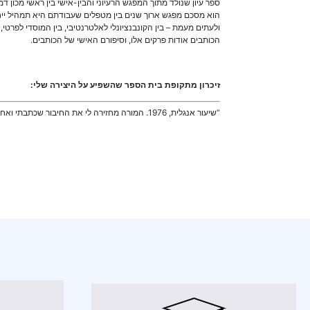
ספר עיון שנולד מתוך המפגש הרעיוני והבין-אישי בין ראשי מכון 
הוא מסכם מפגש ארוך שנים בין מטפלים שעבודתם היא תמהיל ייחודי
ולעתים מעמת – בין הקונבנציונלי לאלטרנטיבי, בין המוסדי לפרטי
הכותבים אודות פרקים אלו, וסיפורם האישי של הכותבים.
זיכרון מתקופת בית הספר שהשפיע על היצירה שלי:
“שיעור אנגלית, 1976. המורה מחזירה לי את החיבור שכתבתי ואחרי ההערות והציון כותבת לי: ‘I look forward to finding your name in the literary journals’”.