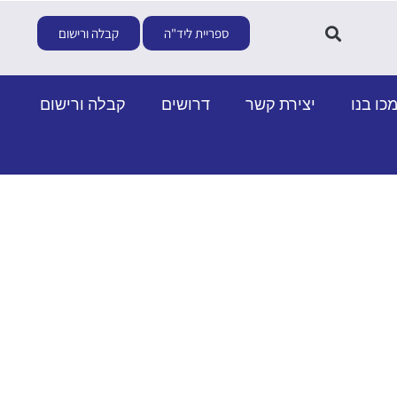
ספריית ליד"ה
קבלה ורישום
כו בנו
יצירת קשר
דרושים
קבלה ורישום