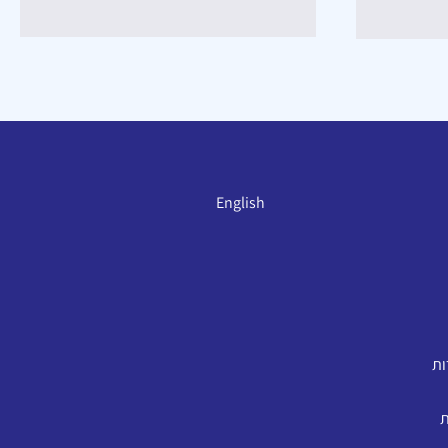
English
ות
ת